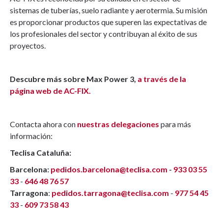
sistemas de tuberías, suelo radiante y aerotermia. Su misión
es proporcionar productos que superen las expectativas de
los profesionales del sector y contribuyan al éxito de sus
proyectos.
Descubre más sobre Max Power 3,
a través de la
página web de AC-FIX.
Contacta ahora con
nuestras delegaciones
para más
información:
Teclisa Cataluña:
Barcelona:
pedidos.barcelona@teclisa.com
-
933 03 55
33
-
646 48 76 57
Tarragona
:
pedidos.tarragona@teclisa.com
-
977 54 45
33
-
609 73 58 43