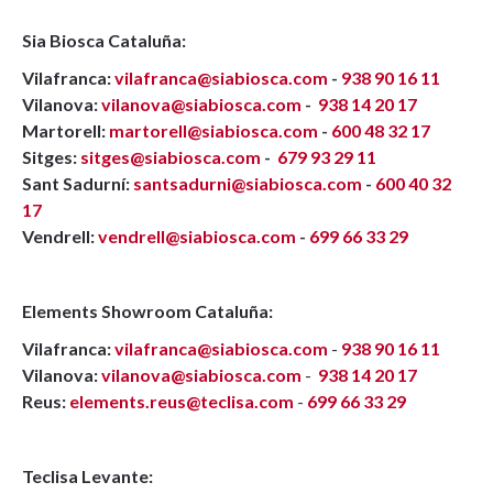
Sia Biosca Cataluña:
Vilafranca:
vilafranca@siabiosca.com
-
938 90 16 11
Vilanova:
vilanova@siabiosca.com
-
938 14 20 17
Martorell:
martorell@siabiosca.com
-
600 48 32 17
Sitges:
sitges@siabiosca.com
-
679 93 29 11
Sant Sadurní:
santsadurni@siabiosca.com
-
600 40 32
17
Vendrell:
vendrell@siabiosca.com
-
699 66 33 29
Elements Showroom Cataluña:
Vilafranca:
vilafranca@siabiosca.com
-
938 90 16 11
Vilanova:
vilanova@siabiosca.com
-
938 14 20 17
Reus:
elements.reus@teclisa.com
-
699 66 33 29
Teclisa Levante: