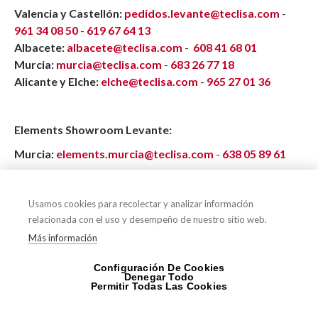
Valencia y Castellón:
pedidos.levante@teclisa.com
-
961 34 08 50
-
619 67 64 13
Albacete:
albacete@teclisa.com
-
608 41 68 01
Murcia:
murcia@teclisa.com
-
683 26 77 18
Alicante y Elche:
elche@teclisa.com
-
965 27 01 36
Elements Showroom Levante:
Murcia:
elements.murcia@teclisa.com
-
638 05 89 61
Teclisa Baleares:
Usamos cookies para recolectar y analizar información
relacionada con el uso y desempeño de nuestro sitio web.
Mallorca:
pedidos.palma@teclisa.com
-
971 75 29 04
-
Más información
620 48 12 38
Ibiza:
pedidos.ibiza@teclisa.com
-
676 99 05 03
Configuración De Cookies
Denegar Todo
Permitir Todas Las Cookies