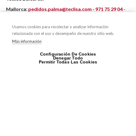
Mallorca:
pedidos.palma@teclisa.com
-
971 75 29 04
-
620 48 12 38
Ibiza:
pedidos.ibiza@teclisa.com
-
676 99 05 03
Usamos cookies para recolectar y analizar información
relacionada con el uso y desempeño de nuestro sitio web.
Más información
Compártelo en tu red social favorita
Configuración De Cookies
Denegar Todo
Permitir Todas Las Cookies
Tu socio de confianza en la
distribución de material para el
instalador profesional.