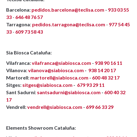
Barcelona:
pedidos.barcelona@teclisa.com
-
933 03 55
33
-
646 48 76 57
Tarragona
:
pedidos.tarragona@teclisa.com
-
977 54 45
33
-
609 73 58 43
Sia Biosca Cataluña:
Vilafranca:
vilafranca@siabiosca.com
-
938 90 16 11
Vilanova:
vilanova@siabiosca.com
-
938 14 20 17
Martorell:
martorell@siabiosca.com
-
600 48 32 17
Sitges:
sitges@siabiosca.com
-
679 93 29 11
Sant Sadurní:
santsadurni@siabiosca.com
-
600 40 32
17
Vendrell:
vendrell@siabiosca.com
-
699 66 33 29
Elements Showroom Cataluña: