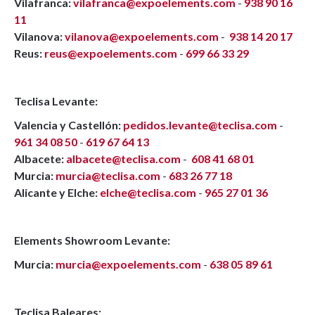
Vilafranca:
vilafranca@expoelements.com
-
938 90 16
11
Vilanova:
vilanova@expoelements.com
-
938 14 20 17
Reus:
reus@expoelements.com
-
699 66 33 29
Teclisa Levante:
Valencia y Castellón:
pedidos.levante@teclisa.com
-
961 34 08 50
-
619 67 64 13
Albacete:
albacete@teclisa.com
-
608 41 68 01
Murcia:
murcia@teclisa.com
-
683 26 77 18
Alicante y Elche:
elche@teclisa.com
-
965 27 01 36
Elements Showroom Levante:
Murcia:
murcia@expoelements.com
-
638 05 89 61
Teclisa Baleares: