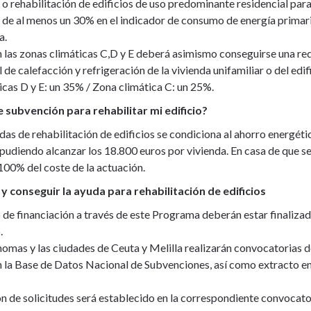
o rehabilitación de edificios de uso predominante residencial para
de al menos un 30% en el indicador de consumo de energía primaria
a.
en las zonas climáticas C,D y E deberá asimismo conseguirse una r
 de calefacción y refrigeración de la vivienda unifamiliar o del edi
icas D y E: un 35% / Zona climática C: un 25%.
subvención para rehabilitar mi edificio?
as de rehabilitación de edificios se condiciona al ahorro energétic
pudiendo alcanzar los 18.800 euros por vivienda. En casa de que se 
 100% del coste de la actuación.
y conseguir la ayuda para rehabilitación de edificios
de financiación a través de este Programa deberán estar finalizada
.
mas y las ciudades de Ceuta y Melilla realizarán convocatorias 
 la Base de Datos Nacional de Subvenciones, así como extracto en e
ón de solicitudes será establecido en la correspondiente convoca