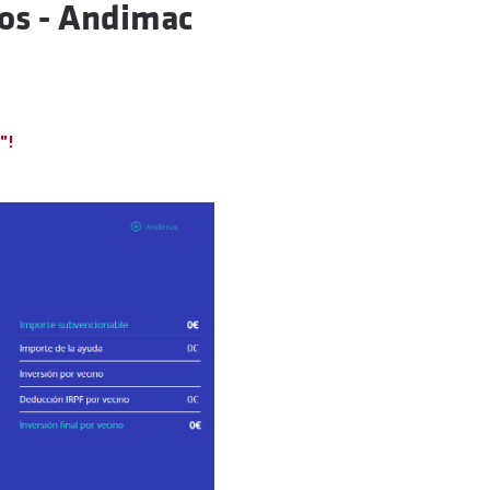
ios - Andimac
"!