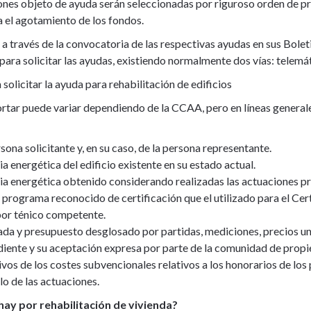
nes objeto de ayuda serán seleccionadas por riguroso orden de pre
 el agotamiento de los fondos.
ravés de la convocatoria de las respectivas ayudas en sus Boletin
para solicitar las ayudas, existiendo normalmente dos vías: telemát
olicitar la ayuda para rehabilitación de edificios
rtar puede variar dependiendo de la CCAA, pero en líneas general
na solicitante y, en su caso, de la persona representante.
ia energética del edificio existente en su estado actual.
cia energética obtenido considerando realizadas las actuaciones pr
programa reconocido de certificación que el utilizado para el Cert
 por ténico competente.
da y presupuesto desglosado por partidas, mediciones, precios unit
ente y su aceptación expresa por parte de la comunidad de propie
os de los costes subvencionales relativos a los honorarios de los 
lo de las actuaciones.
ay por rehabilitación de vivienda?