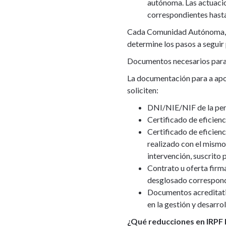
autónoma. Las actuacio
correspondientes hasta
Cada Comunidad Autónoma, a t
determine los pasos a seguir 
Documentos necesarios para s
La documentación para a apo
soliciten:
DNI/NIE/NIF de la perso
Certificado de eficienc
Certificado de eficien
realizado con el mismo 
intervención, suscrito
Contrato u oferta firma
desglosado correspondi
Documentos acreditativ
en la gestión y desarrol
¿Qué reducciones en IRPF h