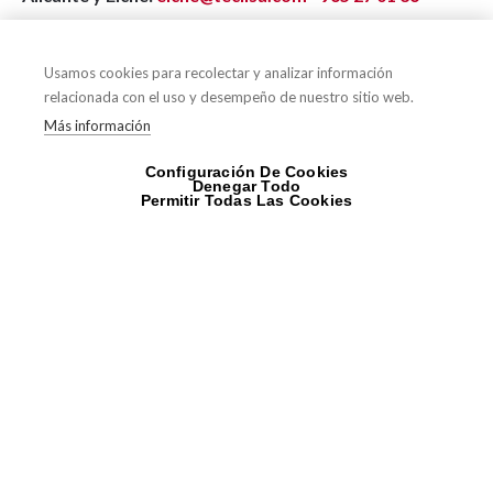
Elements Showroom Levante:
Usamos cookies para recolectar y analizar información
relacionada con el uso y desempeño de nuestro sitio web.
Murcia:
murcia@expoelements.com
-
638 05 89 61
Más información
Configuración De Cookies
Teclisa Baleares:
Denegar Todo
Permitir Todas Las Cookies
Mallorca:
pedidos.palma@teclisa.com
-
971 75 29 04
-
620 48 12 38
Ibiza:
pedidos.ibiza@teclisa.com
-
676 99 05 03
Compártelo en tu red social favorita