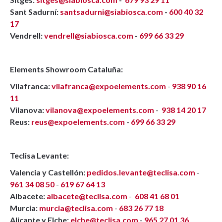
Sant Sadurní:
santsadurni@siabiosca.com
-
600 40 32
17
Vendrell:
vendrell@siabiosca.com
-
699 66 33 29
Elements Showroom Cataluña:
Vilafranca:
vilafranca@expoelements.com
-
938 90 16
11
Vilanova:
vilanova@expoelements.com
-
938 14 20 17
Reus:
reus@expoelements.com
-
699 66 33 29
Teclisa Levante:
Valencia y Castellón:
pedidos.levante@teclisa.com
-
961 34 08 50
-
619 67 64 13
Albacete:
albacete@teclisa.com
-
608 41 68 01
Murcia:
murcia@teclisa.com
-
683 26 77 18
Alicante y Elche:
elche@teclisa.com
-
965 27 01 36