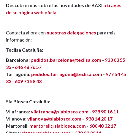
Descubre más sobre las novedades de BAXI
a través
de su página web oficial
.
Contacta ahora con
nuestras delegaciones
para más
información:
Teclisa Cataluña:
Barcelona:
pedidos.barcelona@teclisa.com
-
933 03 55
33
-
646 48 76 57
Tarragona
:
pedidos.tarragona@teclisa.com
-
977 54 45
33
-
609 73 58 43
Sia Biosca Cataluña:
Vilafranca:
vilafranca@siabiosca.com
-
938 90 16 11
Vilanova:
vilanova@siabiosca.com
-
938 14 20 17
Martorell:
martorell@siabiosca.com
-
600 48 32 17
Sitges:
sitges@siabiosca.com
-
679 93 29 11