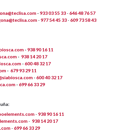
lona@teclisa.com
-
933 03 55 33
-
646 48 76 57
gona@teclisa.com
-
977 54 45 33
-
609 73 58 43
abiosca.com
-
938 90 16 11
osca.com
-
938 14 20 17
biosca.com
-
600 48 32 17
com
-
679 93 29 11
@siabiosca.com
-
600 40 32 17
sca.com
-
699 66 33 29
uña:
poelements.com
-
938 90 16 11
lements.com
-
938 14 20 17
s.com
-
699 66 33 29