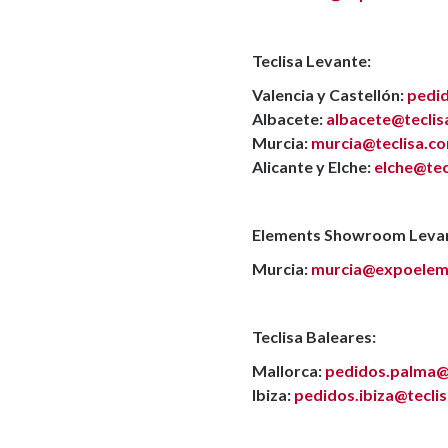
Teclisa Levante:
Valencia y Castellón:
pedid
Albacete:
albacete@tecli
Murcia:
murcia@teclisa.c
Alicante y Elche:
elche@tec
Elements Showroom Leva
Murcia:
murcia@expoelem
Teclisa Baleares:
Mallorca:
pedidos.palma@
Ibiza:
pedidos.ibiza@tecli