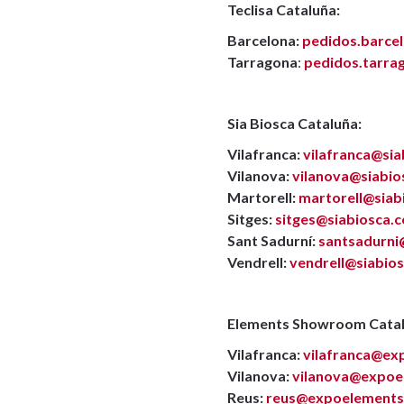
Teclisa Cataluña:
Barcelona:
pedidos.barce
Tarragona
:
pedidos.tarra
Sia Biosca Cataluña:
Vilafranca:
vilafranca@si
Vilanova:
vilanova@siabi
Martorell:
martorell@sia
Sitges:
sitges@siabiosca.
Sant Sadurní:
santsadurni
Vendrell:
vendrell@siabio
Elements Showroom Catal
Vilafranca:
vilafranca@ex
Vilanova:
vilanova@expoe
Reus:
reus@expoelement