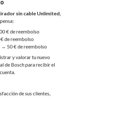
so
irador sin cable Unlimited
,
pensa:
0 € de reembolso
€ de reembolso
→ 50 € de reembolso
strar y valorar tu nuevo
al de Bosch para recibir el
cuenta.
sfacción de sus clientes,