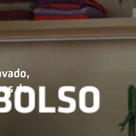
avado,
sos de