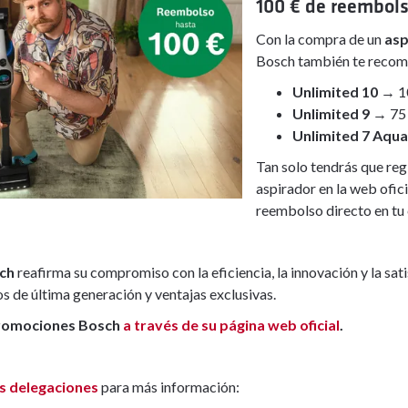
100 € de reembol
Con la compra de un
asp
Bosch también te recom
Unlimited 10
→ 10
Unlimited 9
→ 75 
Unlimited 7 Aqua
Tan solo tendrás que regi
aspirador en la web ofici
reembolso directo en tu 
ch
reafirma su compromiso con la eficiencia, la innovación y la sati
 de última generación y ventajas exclusivas.
promociones Bosch
a través de su página web oficial
.
s delegaciones
para más información: