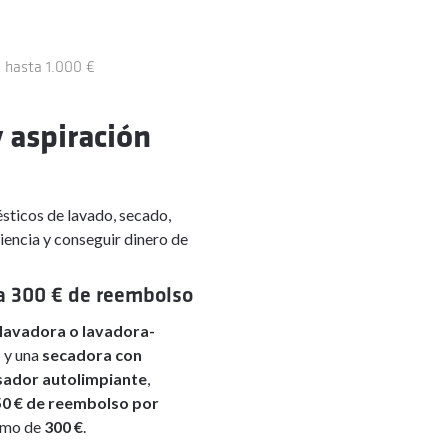
e hasta 1.000 €
 aspiración
ticos de lavado, secado,
iencia y conseguir dinero de
a 300 € de reembolso
lavadora o lavadora-
S
y una
secadora con
sador autolimpiante
,
50 € de reembolso por
ximo de
300 €
.