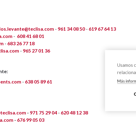
os.levante@teclisa.com
-
961 34 08 50
-
619 67 64 13
sa.com
-
608 41 68 01
om
-
683 26 77 18
lisa.com
-
965 27 01 36
Usamos co
nte:
relaciona
ents.com
-
638 05 89 61
Más infor
teclisa.com
-
971 75 29 04
-
620 48 12 38
sa.com
-
676 99 05 03