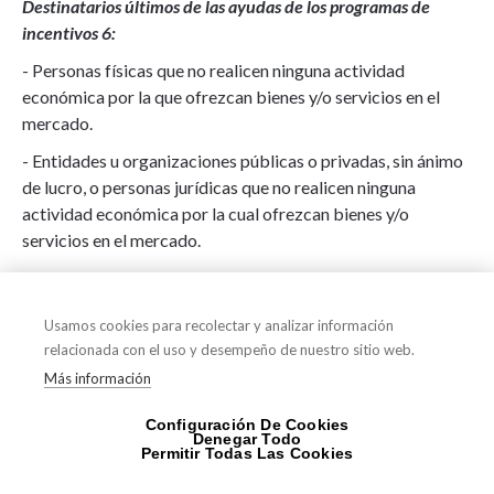
Destinatarios últimos de las ayudas de los programas de
incentivos 6:
- Personas físicas que no realicen ninguna actividad
económica por la que ofrezcan bienes y/o servicios en el
mercado.
- Entidades u organizaciones públicas o privadas, sin ánimo
de lucro, o personas jurídicas que no realicen ninguna
actividad económica por la cual ofrezcan bienes y/o
servicios en el mercado.
- Las personas físicas que realicen alguna actividad
económica, por la cual ofrezcan bienes y/o servicios en el
Usamos cookies para recolectar y analizar información
mercado.
relacionada con el uso y desempeño de nuestro sitio web.
- Comunidades de propietarios
Más información
- Las entidades locales y del sector público institucional de
Configuración De Cookies
cualquier Administración Pública a que se refiere el artículo
Denegar Todo
Permitir Todas Las Cookies
2.2 de la Ley 40/2015.