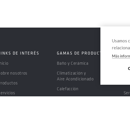
Usamos co
relaciona
LINKS DE INTERÉS
GAMAS DE PRODUCTOS
SE
Más infor
nicio
Baño y Cerámica
Ase
Sobre nosotros
Climatización y
Pu
Aire Acondicionado
Productos
Fin
Calefacción
ervicios
Ser
Domótica y
¿Dónde estamos?
For
Telecomunicaciones
Proveedores
Des
Cocinas y
Electrodomésticos
Trabaja con nosotros