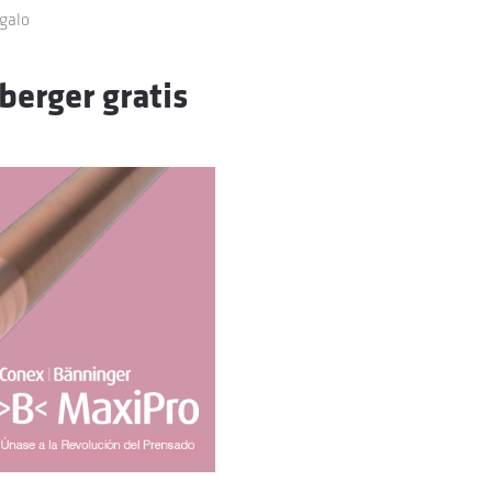
egalo
erger gratis