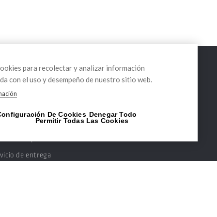
okies para recolectar y analizar información
da con el uso y desempeño de nuestro sitio web.
RVICIOS
DELEGACIONES
mación
soramiento técnico
Cataluña
Configuración De Cookies
Denegar Todo
Permitir Todas Las Cookies
ntos de venta ABEX
Baleares
anciación personalizada
Levante
vicio de entrega
maciones y Webinars
arrollo de proyectos