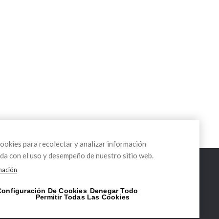
okies para recolectar y analizar información
da con el uso y desempeño de nuestro sitio web.
mación
Configuración De Cookies
Denegar Todo
RVICIOS
DELEGACIONES
Permitir Todas Las Cookies
soramiento técnico
Cataluña