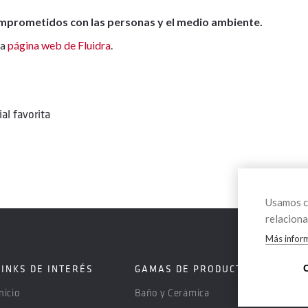
omprometidos con las personas y el medio ambiente.
la
página web de Fluidra
.
al favorita
Usamos co
relaciona
Más infor
LINKS DE INTERÉS
GAMAS DE PRODUCTOS
SE
nicio
Baño y Cerámica
Ase