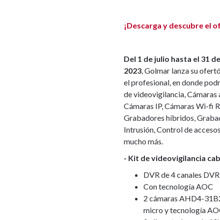
¡Descarga y descubre el o
Del 1 de julio hasta el 31 
2023
, Golmar lanza su ofert
el profesional, en donde pod
de videovigilancia, Cámaras 
Cámaras IP, Cámaras Wi-fi R
Grabadores híbridos, Graba
Intrusión, Control de acceso
mucho más.
- Kit de videovigilancia ca
DVR de 4 canales DVR
Con tecnología AOC
2 cámaras AHD4-31B2E
micro y tecnología A