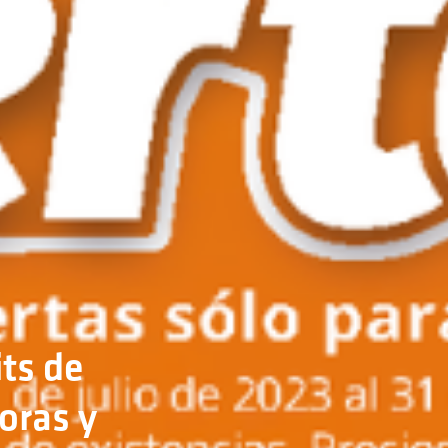
its de
oras y