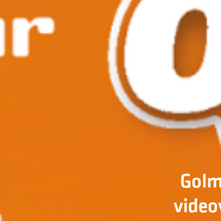
Golma
video