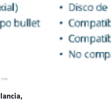
y más
lancia,