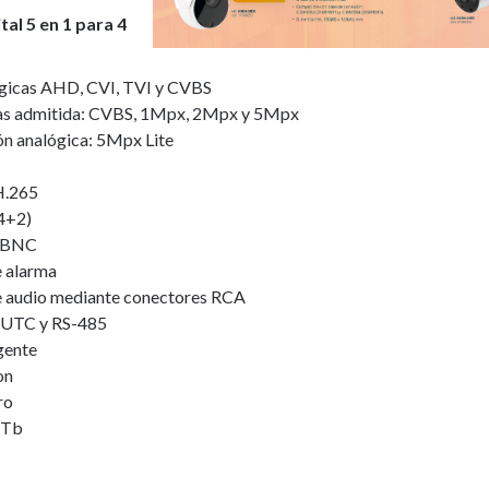
al 5 en 1 para 4
ógicas AHD, CVI, TVI y CVBS
cas admitida: CVBS, 1Mpx, 2Mpx y 5Mpx
ón analógica: 5Mpx Lite
H.265
4+2)
/ BNC
e alarma
de audio mediante conectores RCA
l UTC y RS-485
igente
on
ro
1Tb