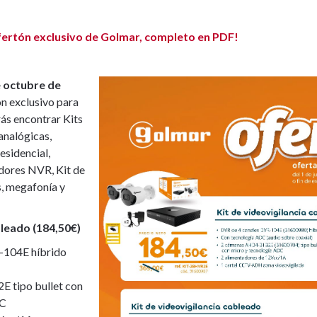
fertón exclusivo de Golmar, completo en PDF!
de octubre de
ón exclusivo para
rás encontrar Kits
analógicas,
esidencial,
dores NVR, Kit de
s, megafonía y
bleado (184,50€)
-104E híbrido
 tipo bullet con
OC