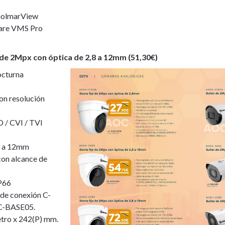
GolmarView
are VMS Pro
 de 2Mpx con óptica de 2,8 a 12mm (51,30€)
octurna
n resolución
 / CVI / TVI
,8 a 12mm
con alcance de
P66
de conexión C-
C-BASE05.
tro x 242(P) mm.