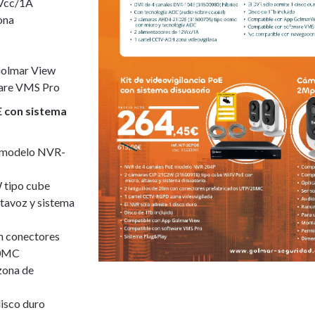
2Vcc/1A
ona
Golmar View
are VMS Pro
oE con sistema
 modelo NVR-
 tipo cube
tavoz y sistema
on conectores
20MC
zona de
disco duro