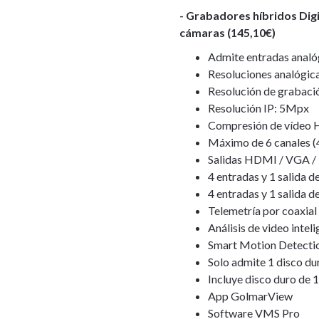
- Grabadores híbridos Digit
cámaras (145,10€)
Admite entradas anal
Resoluciones analógi
Resolución de grabaci
Resolución IP: 5Mpx
Compresión de vídeo 
Máximo de 6 canales (
Salidas HDMI / VGA 
4 entradas y 1 salida d
4 entradas y 1 salida 
Telemetría por coaxia
Análisis de video intel
Smart Motion Detecti
Solo admite 1 disco du
Incluye disco duro de 
App GolmarView
Software VMS Pro