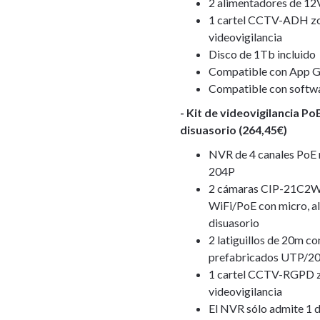
2 alimentadores de 1
1 cartel CCTV-ADH z
videovigilancia
Disco de 1Tb incluido
Compatible con App 
Compatible con softw
- Kit de videovigilancia P
disuasorio (264,45€)
NVR de 4 canales PoE
204P
2 cámaras CIP-21C2W
WiFi/PoE con micro, al
disuasorio
2 latiguillos de 20m c
prefabricados UTP/
1 cartel CCTV-RGPD 
videovigilancia
El NVR sólo admite 1 