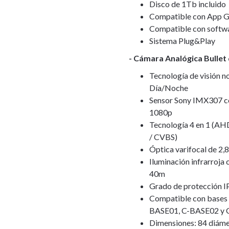
Disco de 1Tb incluido
Compatible con App 
Compatible con softw
Sistema Plug&Play
- Cámara Analógica Bullet
Tecnología de visión n
Día/Noche
Sensor Sony IMX307 co
1080p
Tecnología 4 en 1 (AHD
/ CVBS)
Óptica varifocal de 2
Iluminación infrarroja 
40m
Grado de protección I
Compatible con bases 
BASE01, C-BASE02 y 
Dimensiones: 84 diáme