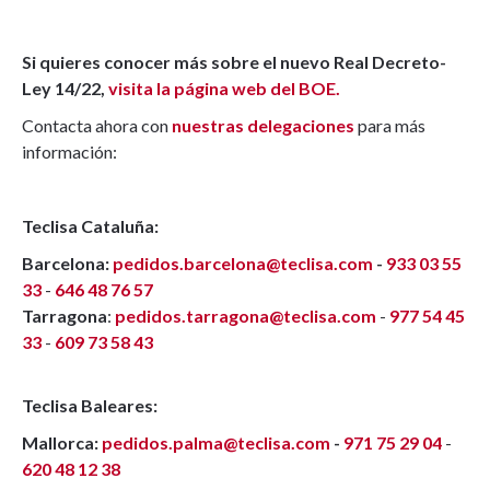
Si quieres conocer más sobre el nuevo Real Decreto-
Ley 14/22,
visita la página web del BOE.
Contacta ahora con
nuestras delegaciones
para más
información:
Teclisa Cataluña:
Barcelona:
pedidos.barcelona@teclisa.com
-
933 03 55
33
-
646 48 76 57
Tarragona
:
pedidos.tarragona@teclisa.com
-
977 54 45
33
-
609 73 58 43
Teclisa Baleares:
Mallorca:
pedidos.palma@teclisa.com
-
971 75 29 04
-
620 48 12 38