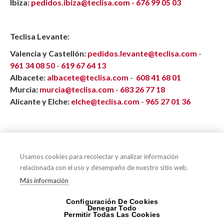
Ibiza:
pedidos.ibiza@teclisa.com -
676 99 05 03
Teclisa Levante:
Valencia y Castellón:
pedidos.levante@teclisa.com
-
961 34 08 50
-
619 67 64 13
Albacete:
albacete@teclisa.com
-
608 41 68 01
Murcia:
murcia@teclisa.com
-
683 26 77 18
Alicante y Elche:
elche@teclisa.com
-
965 27 01 36
Compártelo en tu red social favorita
Usamos cookies para recolectar y analizar información
relacionada con el uso y desempeño de nuestro sitio web.
Más información
Configuración De Cookies
Denegar Todo
Permitir Todas Las Cookies