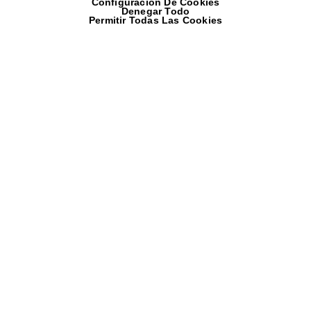
Configuración De Cookies
Sobre nosotros
Denegar Todo
Permitir Todas Las Cookies
Productos
Servicios
¿Dónde estamos?
Proveedores
Trabaja con nosotros
Noticias y Novedades
Blog para el Instalador
Contacta con nosotros
GAMAS DE PRODUCTOS
Baño y Cerámica
Climatización y
Aire Acondicionado