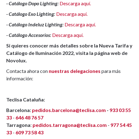
- Catálogo Dopo Lighting:
Descarga aquí.
- Catálogo Exo Lighting:
Descarga aquí.
- Catálogo Indeluz Lighting:
Descarga aquí.
- Catálogo Accesorios:
Descarga aquí.
Si quieres conocer más detalles sobre la Nueva Tarifa y
Catálogo de Iluminación 2022, visita la página web de
Novolux.
Contacta ahora con
nuestras delegaciones
para más
información:
Teclisa Cataluña:
Barcelona:
pedidos.barcelona@teclisa.com
-
933 03 55
33
-
646 48 76 57
Tarragona
:
pedidos.tarragona@teclisa.com
-
977 54 45
33
-
609 73 58 43