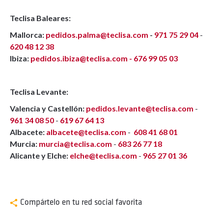
Teclisa Baleares:
Mallorca:
pedidos.palma@teclisa.com
-
971 75 29 04
-
620 48 12 38
Ibiza:
pedidos.ibiza@teclisa.com -
676 99 05 03
Teclisa Levante:
Valencia y Castellón:
pedidos.levante@teclisa.com
-
961 34 08 50
-
619 67 64 13
Albacete:
albacete@teclisa.com
-
608 41 68 01
Murcia:
murcia@teclisa.com
-
683 26 77 18
Alicante y Elche:
elche@teclisa.com
-
965 27 01 36
Compártelo en tu red social favorita