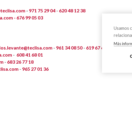
teclisa.com
-
971 75 29 04
-
620 48 12 38
sa.com -
676 99 05 03
Usamos co
relaciona
Más infor
os.levante@teclisa.com
-
961 34 08 50
-
619 67 64 13
sa.com
-
608 41 68 01
om
-
683 26 77 18
lisa.com
-
965 27 01 36
al favorita