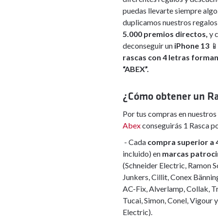
puedas llevarte siempre algo.
duplicamos nuestros regalo
5.000 premios directos,
y 
deconseguir un
iPhone 13

rascas con 4 letras forman
“ABEX”.
¿Cómo obtener un R
Por tus compras en nuestros
Abex
conseguirás 1 Rasca po
- Cada
compra superior a
incluido) en
marcas patroc
(Schneider Electric, Ramon So
Junkers, Cillit, Conex Bänning
AC-Fix, Alverlamp, Collak, Tri
Tucai, Simon, Conel, Vigour 
Electric).