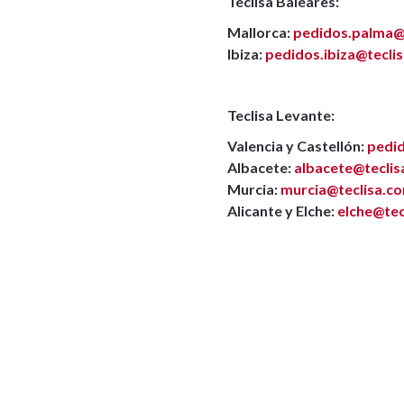
Teclisa Baleares:
Mallorca:
pedidos.palma@
Ibiza:
pedidos.ibiza@tecli
Teclisa Levante:
Valencia y Castellón:
pedid
Albacete:
albacete@tecli
Murcia:
murcia@teclisa.c
Alicante y Elche:
elche@tec
Compártelo en tu red soci