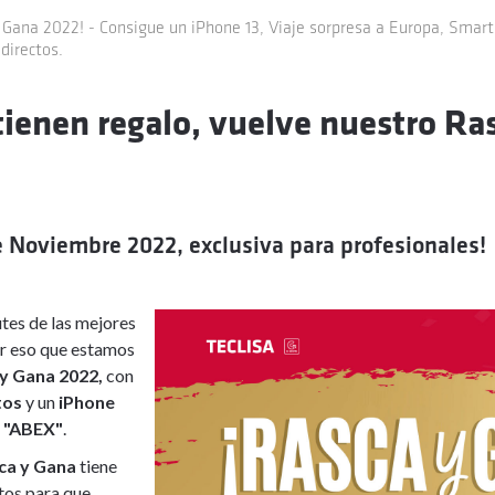
 Gana 2022! - Consigue un iPhone 13, Viaje sorpresa a Europa, Smart
directos.
tienen regalo, vuelve nuestro Ra
de Noviembre 2022, exclusiva para profesionales!
tes de las mejores
or eso que estamos
y Gana 2022,
con
tos
y un
iPhone
a
"ABEX"
.
ca y Gana
tiene
tos para que