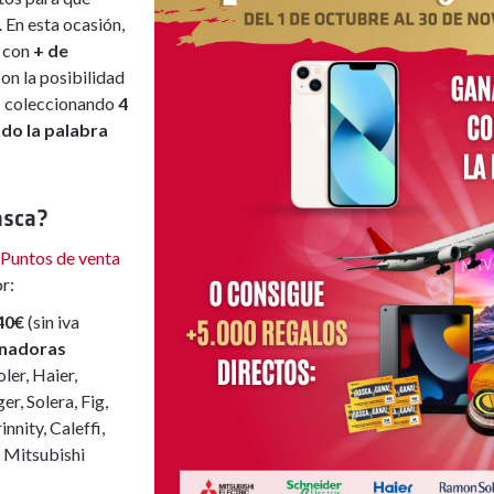
 En esta ocasión,
s con
+ de
con la posibilidad
 coleccionando
4
do la palabra
asca?
Puntos de venta
r:
 40€
(sin iva
inadoras
ler, Haier,
er, Solera, Fig,
nnity, Caleffi,
y Mitsubishi