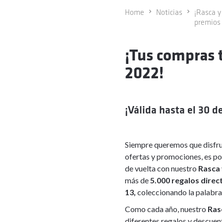
Home
Noticias
¡Rasca y
premios 
¡Tus compras 
2022!
¡Válida hasta el 30 
Siempre queremos que disfru
ofertas y promociones, es p
de vuelta con nuestro
Rasca 
más de
5.000 regalos direc
13,
coleccionando la palabr
Como cada año, nuestro
Ras
diferentes regalos y descuen