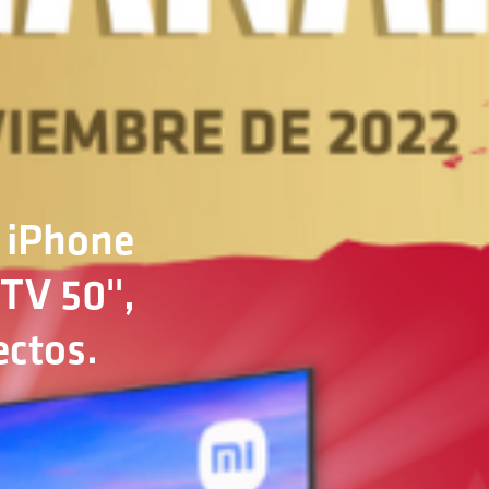
n iPhone
TV 50'',
ectos.