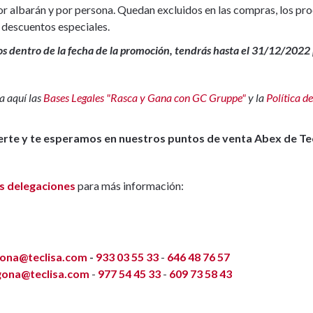
 albarán y por persona. Quedan excluidos en las compras, los pro
o descuentos especiales.
os dentro de la fecha de la promoción, tendrás hasta el 31/12/2022 
a aquí las
Bases Legales "Rasca y Gana con GC Gruppe"
y la
Política d
te y te esperamos en nuestros puntos de venta Abex de Tecli
s delegaciones
para más información:
lona@teclisa.com
-
933 03 55 33
-
646 48 76 57
gona@teclisa.com
-
977 54 45 33
-
609 73 58 43