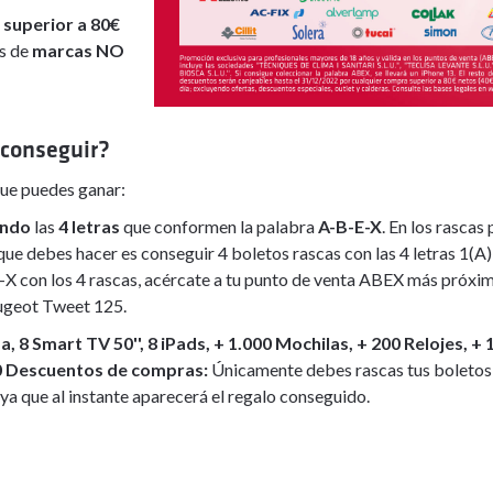
superior a 80€
os de
marcas NO
conseguir?
que puedes ganar:
nando
las
4 letras
que conformen la palabra
A-B-E-X
. En los rascas
que debes hacer es conseguir 4 boletos rascas con las 4 letras 1(A),
X con los 4 rascas, acércate a tu punto de venta ABEX más próxim
ugeot Tweet 125.
, 8 Smart TV 50'', 8 iPads, + 1.000 Mochilas, + 200 Relojes, +
00 Descuentos de compras:
Únicamente debes rascas tus boletos
ya que al instante aparecerá el regalo conseguido.