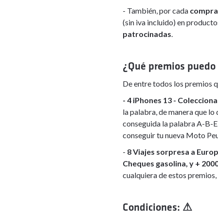
- También, por cada
compra 
(sin iva incluido) en product
patrocinadas
.
¿Qué premios puedo 
De entre todos los premios 
- 4 iPhones 13 - Coleccio
la palabra, de manera que lo 
conseguida la palabra A-B-E-
conseguir tu nueva Moto Pe
-
8 Viajes sorpresa a Europa
Cheques gasolina, y + 20
cualquiera de estos premios, 
Condiciones: ⚠