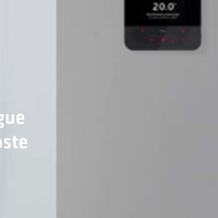
gue
oste