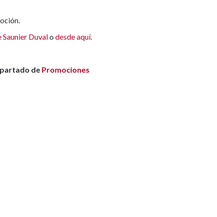
oción.
 Saunier Duval
o
desde aquí
.
 apartado de
Promociones