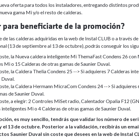
eva oferta para todos los instaladores, entregando distintos produ
 nueva gama Mi y/o el resto de calderas.
 para beneficiarte de la promoción?
rie de las calderas adquiridas en la web de Instal CLUB o a través
nal (13 de septiembre al 13 de octubre), podrás conseguir los sigu
coste, la Nueva caldera inteligente Mi ThemaFast Condens 26 con 
es Mi o 15 Calderas de otras gamas de Saunier Duval.
oste, la Caldera Thelia Condens 25 --> Si adquieres 7 Calderas int
 Duval.
coste, la Caldera Hermann MicraCom Condens 24 --> Si adquieres 6
mas de Saunier Duval.
coste, a elegir: 2 Controles MiSet radio, Calentador Opalia F12
s inteligentes Mi o 4 Calderas de otras gamas de Saunier Duval.
oción, es muy sencillo, tendrás que validar los número de ser
 el 13 de octubre. Posterior a la validación, recibirás un em
ctos Saunier Duval sin coste que desees en la web de Instal C