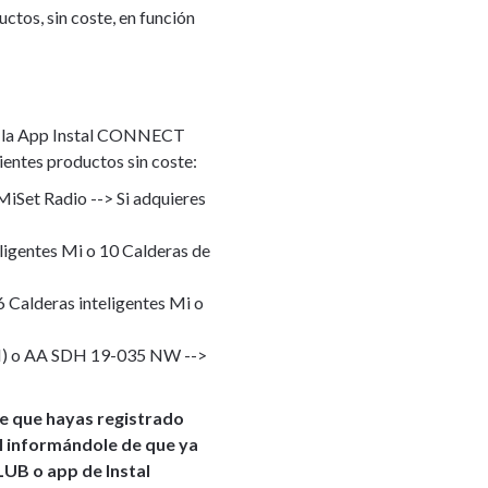
ctos, sin coste, en función
 de la App Instal CONNECT
ientes productos sin coste:
MiSet Radio --> Si adquieres
eligentes Mi o 10 Calderas de
 Calderas inteligentes Mi o
 (GN) o AA SDH 19-035 NW -->
ie que hayas registrado
ail informándole de que ya
LUB o app de Instal