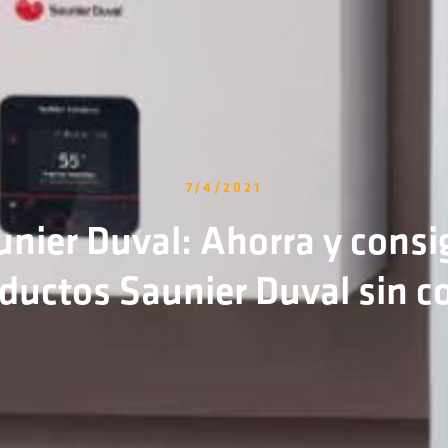
7/4/2021
unier Duval: Ahorra y consi
ductos Saunier Duval sin c