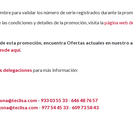
mbre para validar los número de serie registrados durante la prom
las condiciones y detalles de la promoción, visita la
página web de
r de esta promoción, encuentra Ofertas actuales en nuestro
esde aquí
.
s delegaciones
para más información:
lona@teclisa.com
-
933 03 55 33
-
646 48 76 57
gona@teclisa.com
-
977 54 45 33
-
609 73 58 43