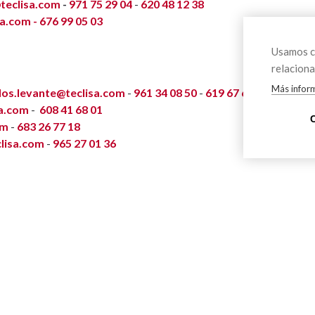
teclisa.com
-
971 75 29 04
-
620 48 12 38
sa.com -
676 99 05 03
Usamos co
relaciona
Más infor
os.levante@teclisa.com
-
961 34 08 50
-
619 67 64 13
sa.com
-
608 41 68 01
om
-
683 26 77 18
lisa.com
-
965 27 01 36
al favorita