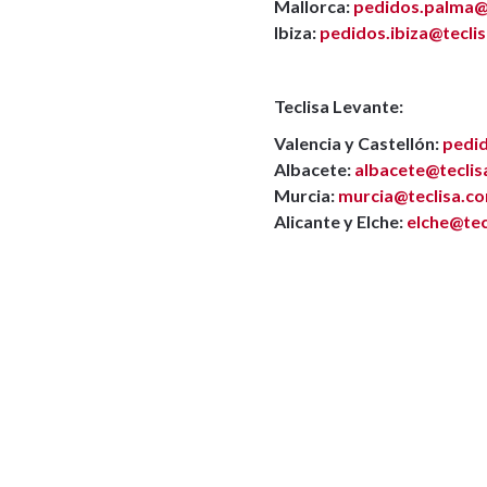
Mallorca:
pedidos.palma@
Ibiza:
pedidos.ibiza@tecli
Teclisa Levante:
Valencia y Castellón:
pedid
Albacete:
albacete@tecli
Murcia:
murcia@teclisa.c
Alicante y Elche:
elche@tec
Compártelo en tu red soci