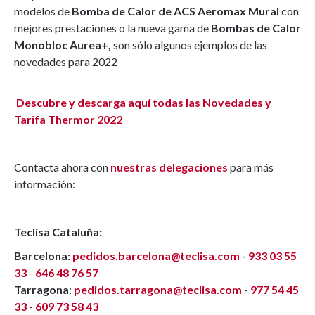
modelos de
Bomba de Calor de ACS Aeromax Mural
con
mejores prestaciones o la nueva gama de
Bombas de Calor
Monobloc Aurea+,
son sólo algunos ejemplos de las
novedades para 2022
Descubre y descarga aquí todas las Novedades y
Tarifa Thermor 2022
Contacta ahora con
nuestras delegaciones
para más
información:
Teclisa Cataluña:
Barcelona:
pedidos.barcelona@teclisa.com
-
933 03 55
33
-
646 48 76 57
Tarragona
:
pedidos.tarragona@teclisa.com
-
977 54 45
33
-
609 73 58 43