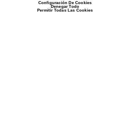
Configuración De Cookies
Sobre nosotros
Denegar Todo
Permitir Todas Las Cookies
Productos
Servicios
¿Dónde estamos?
Proveedores
Trabaja con nosotros
Noticias y Novedades
Blog para el Instalador
Contacta con nosotros
GAMAS DE PRODUCTOS
Baño y Cerámica
Climatización y
Aire Acondicionado