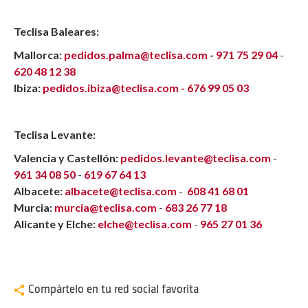
Teclisa Baleares:
Mallorca:
pedidos.palma@teclisa.com
-
971 75 29 04
-
620 48 12 38
Ibiza:
pedidos.ibiza@teclisa.com -
676 99 05 03
Teclisa Levante:
Valencia y Castellón:
pedidos.levante@teclisa.com
-
961 34 08 50
-
619 67 64 13
Albacete:
albacete@teclisa.com
-
608 41 68 01
Murcia:
murcia@teclisa.com
-
683 26 77 18
Alicante y Elche:
elche@teclisa.com
-
965 27 01 36
Compártelo en tu red social favorita