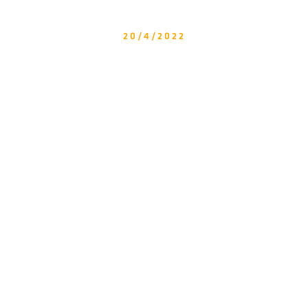
20/4/2022
Thermor: Actualización
Catálogo - Tarifa 2022 ACS y
Calefacción.