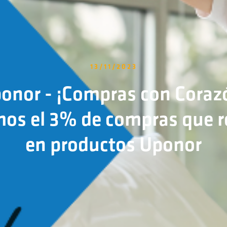
13/11/2023
onor - ¡Compras con Coraz
os el 3% de compras que re
en productos Uponor