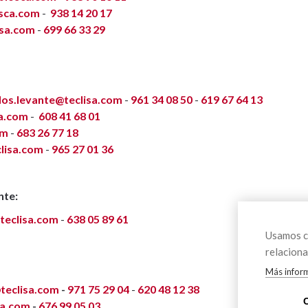
osca.com
-
938 14 20 17
isa.com
-
699 66 33 29
os.levante@teclisa.com
-
961 34 08 50
-
619 67 64 13
sa.com
-
608 41 68 01
om
-
683 26 77 18
lisa.com
-
965 27 01 36
nte:
teclisa.com
-
638 05 89 61
Usamos co
relaciona
Más infor
teclisa.com
-
971 75 29 04
-
620 48 12 38
sa.com
-
676 99 05 03