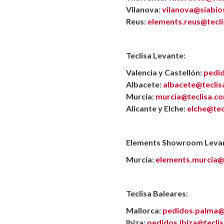
Vilanova:
vilanova@siabi
Reus:
elements.reus@tecl
Teclisa Levante:
Valencia y Castellón:
pedid
Albacete:
albacete@tecli
Murcia:
murcia@teclisa.c
Alicante y Elche:
elche@tec
Elements Showroom Leva
Murcia:
elements.murcia@
Teclisa Baleares:
Mallorca:
pedidos.palma@
Ibiza:
pedidos.ibiza@tecli