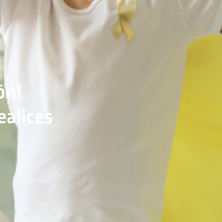
ón!
alices