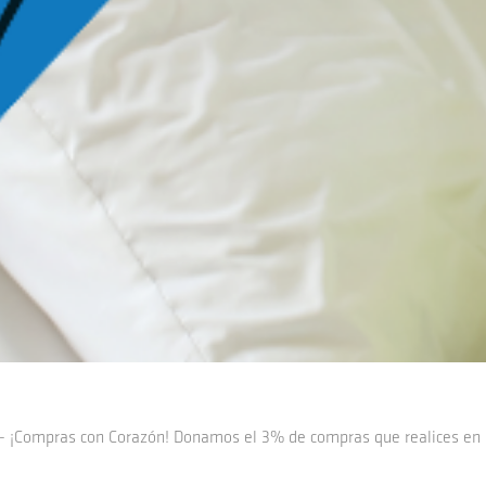
- ¡Compras con Corazón! Donamos el 3% de compras que realices en