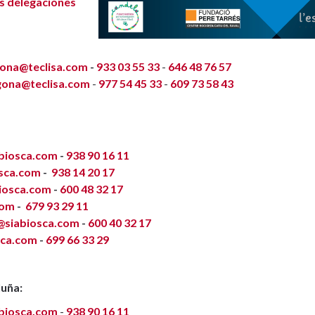
s delegaciones
lona@teclisa.com
-
933 03 55 33
-
646 48 76 57
gona@teclisa.com
-
977 54 45 33
-
609 73 58 43
abiosca.com
-
938 90 16 11
osca.com
-
938 14 20 17
biosca.com
-
600 48 32 17
com
-
679 93 29 11
@siabiosca.com
-
600 40 32 17
sca.com
-
699 66 33 29
uña:
abiosca.com
-
938 90 16 11