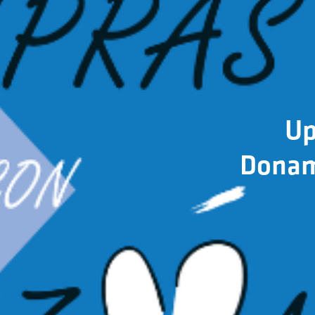
Up
Donam