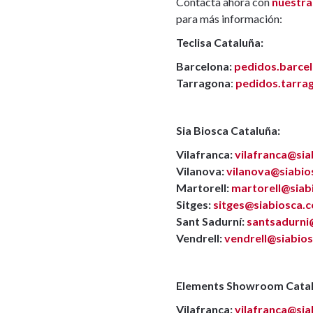
Contacta ahora con
nuestra
para más información:
Teclisa Cataluña:
Barcelona:
pedidos.barce
Tarragona
:
pedidos.tarra
Sia Biosca Cataluña:
Vilafranca:
vilafranca@si
Vilanova:
vilanova@siabi
Martorell:
martorell@sia
Sitges:
sitges@siabiosca.
Sant Sadurní:
santsadurni
Vendrell:
vendrell@siabio
Elements Showroom Catal
Vilafranca:
vilafranca@si