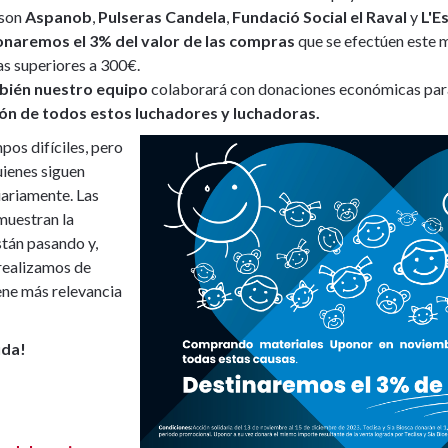
son
Aspanob
,
Pulseras Candela
,
Fundació Social el Raval
y
L'E
naremos el 3% del valor de las compras
que se efectúen este
as superiores a 300€.
bién nuestro equipo
colaborará con donaciones económicas para 
ón de todos estos luchadores y luchadoras.
os difíciles, pero
ienes siguen
iariamente. Las
muestran la
tán pasando y,
realizamos de
iene más relevancia
uda!