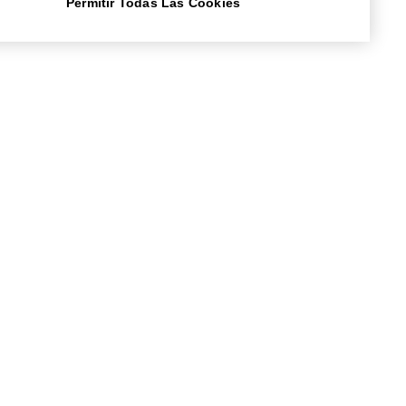
Permitir Todas Las Cookies
RVICIOS
DELEGACIONES
soramiento técnico
Cataluña
ntos de venta ABEX
Baleares
anciación personalizada
Levante