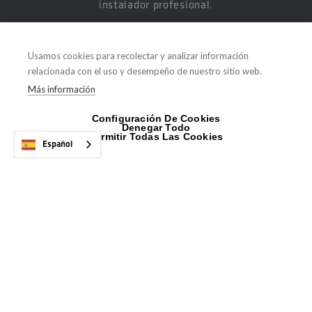
instalador profesional.
Usamos cookies para recolectar y analizar información
relacionada con el uso y desempeño de nuestro sitio web.
Más información
Configuración De Cookies
LINKS DE INTERÉS
Denegar Todo
Permitir Todas Las Cookies
Español
Inicio
Sobre nosotros
Productos
Servicios
¿Dónde estamos?
Proveedores
Trabaja con nosotros