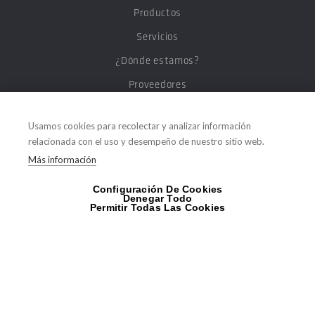
Productos
Servicios
¿Dónde estamos?
Proveedores
Trabaja con nosotros
Usamos cookies para recolectar y analizar información
Noticias y Novedades
relacionada con el uso y desempeño de nuestro sitio web.
Blog para el Instalador
Más información
Contacta con nosotros
Configuración De Cookies
Denegar Todo
Permitir Todas Las Cookies
GAMAS DE PRODUCTOS
Baño y Cerámica
Climatización y
Aire Acondicionado