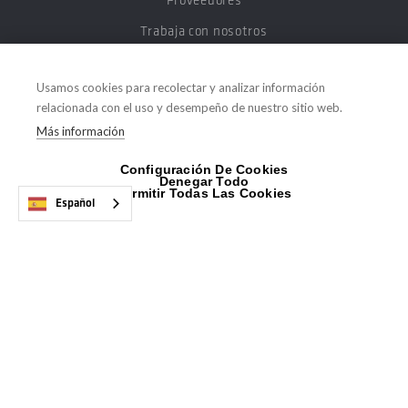
Proveedores
Trabaja con nosotros
Noticias y Novedades
Usamos cookies para recolectar y analizar información
Blog para el Instalador
relacionada con el uso y desempeño de nuestro sitio web.
Contacta con nosotros
Más información
Configuración De Cookies
Denegar Todo
GAMAS DE PRODUCTOS
Permitir Todas Las Cookies
Español
Baño y Cerámica
Climatización y
Aire Acondicionado
Calefacción
Domótica y
Telecomunicaciones
Cocinas y
Electrodomésticos