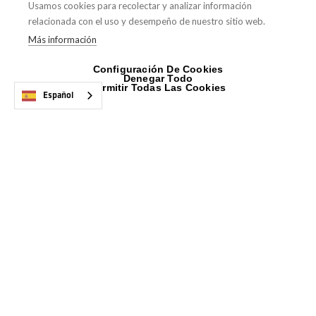
Usamos cookies para recolectar y analizar información
relacionada con el uso y desempeño de nuestro sitio web.
Más información
Tu socio de confianza en la
distribución de material para el
Configuración De Cookies
instalador profesional.
Denegar Todo
Permitir Todas Las Cookies
Español
LINKS DE INTERÉS
Inicio
Sobre nosotros
Productos
Servicios
¿Dónde estamos?